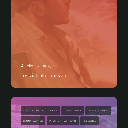
Àlex
29 min
Los violentos años 20
«MALASOMBRA» O´TOOLE
DEBILIDADES
FINN EDWARDS
JENNY BARNES
PRESTON FAIRMONT
REBELDES