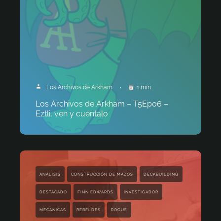
Los Archivos de Arkham
1 min
Los Archivos de Arkham – T5Ep06 –
Eztli, ven y cuéntalo
ANÁLISIS
CONSTRUCCIÓN DE MAZOS
DECKBUILDING
DESTACADO
FINN EDWARDS
INVESTIGADOR
MECÁNICAS
REBELDES
ROGUE