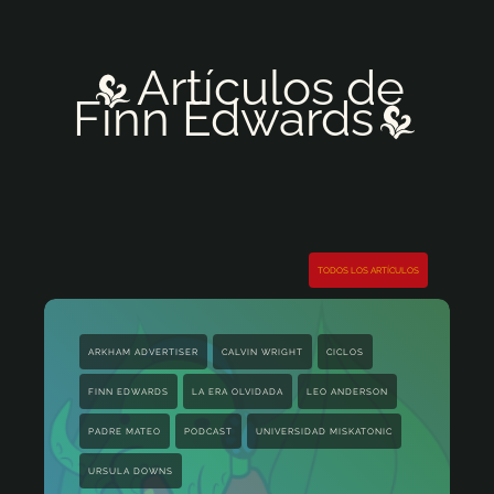
Artículos de
Finn Edwards
TODOS LOS ARTÍCULOS
ARKHAM ADVERTISER
CALVIN WRIGHT
CICLOS
FINN EDWARDS
LA ERA OLVIDADA
LEO ANDERSON
PADRE MATEO
PODCAST
UNIVERSIDAD MISKATONIC
URSULA DOWNS