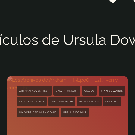
tículos de Ursula Do
ARKHAM ADVERTISER
CALVIN WRIGHT
CICLOS
FINN EDWARDS
LA ERA OLVIDADA
LEO ANDERSON
PADRE MATEO
PODCAST
UNIVERSIDAD MISKATONIC
URSULA DOWNS