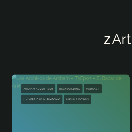
Ar
ARKHAM ADVERTISER
DECKBUILDING
PODCAST
UNIVERSIDAD MISKATONIC
URSULA DOWNS