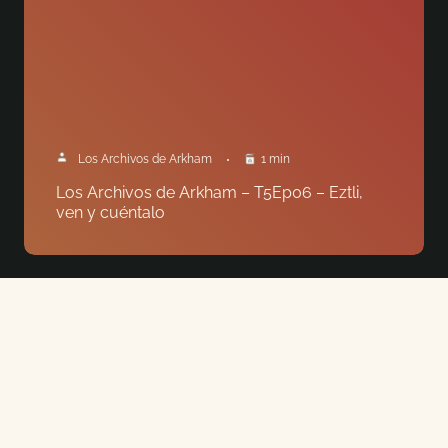
Los Archivos de Arkham
1 min
Los Archivos de Arkham – T5Ep06 – Eztli,
ven y cuéntalo
CONSTRUCCIÓN DE MAZOS
INVESTIGADOR
LA ERA OLVIDADA
URSULA DOWNS