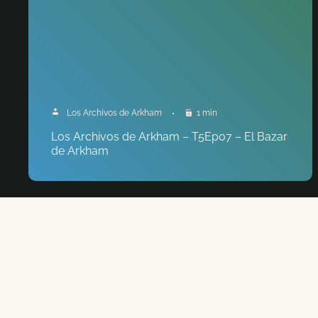
Los Archivos de Arkham
1 min
Los Archivos de Arkham – T5Ep07 – El Bazar
de Arkham
BUSCADORES
DAISY WALKER
DEBILIDADES
JOE DIAMOND
MANDY THOMPSON
MINH THI PHAN
NORMAN WITHERS
REX MURPHY
URSULA DOWNS