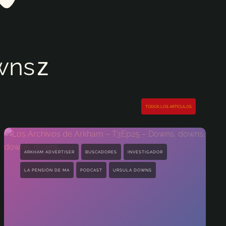
wns
TODOS LOS ARTÍCULOS
ARKHAM ADVERTISER
BUSCADORES
INVESTIGADOR
LA PENSIÓN DE MA
PODCAST
URSULA DOWNS