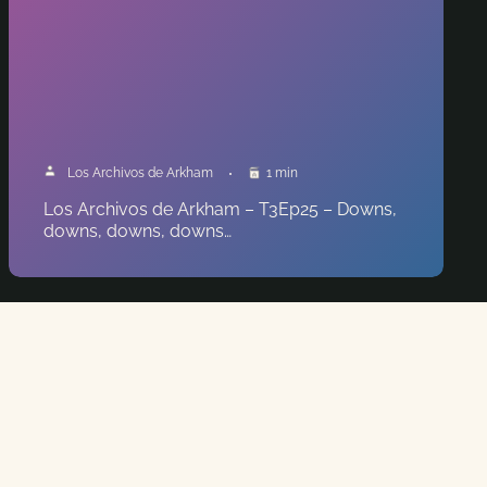
Los Archivos de Arkham
1 min
Los Archivos de Arkham – T3Ep25 – Downs,
downs, downs, downs…
BUSCADORES
DAISY WALKER
INICIACIÓN
JOE DIAMOND
NORMAN WITHERS
REX MURPHY
URSULA DOWNS