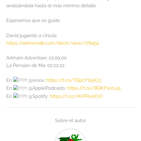
analizándola hasta el más mínimo detalle.
Esperamos que os guste.
David jugando a Ursula:
https://arkhamdb.com/deck/view/778452
Arkham Advertiser: 01:09:00
La Pensión de Ma: 02:22:22
En
@ivoox:
https://t.co/TBpcYS5sG3
En
@ApplePodcasts:
https://t.co/BQKFIxzLa5
En
@Spotify:
https://t.co/rKrPPu0PJO
Sobre el autor