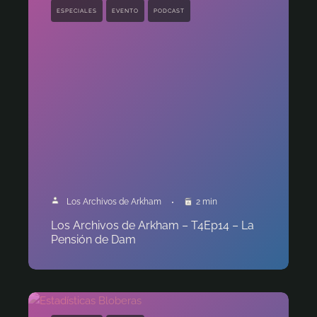
ESPECIALES
EVENTO
PODCAST
Los Archivos de Arkham
2 min
Los Archivos de Arkham – T4Ep14 – La
Pensión de Dam