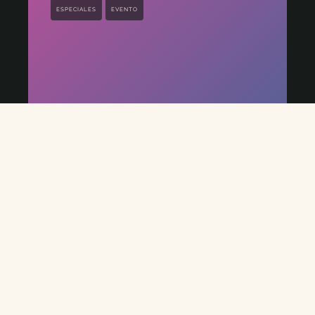
ESPECIALES
EVENTO
Los Archivos de Arkham
5 min
Estadísticas Bloberas