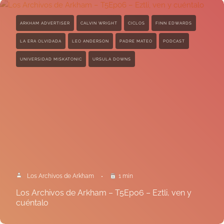
ARKHAM ADVERTISER
CALVIN WRIGHT
CICLOS
FINN EDWARDS
LA ERA OLVIDADA
LEO ANDERSON
PADRE MATEO
PODCAST
UNIVERSIDAD MISKATONIC
URSULA DOWNS
Los Archivos de Arkham
1 min
Los Archivos de Arkham – T5Ep06 – Eztli, ven y
cuéntalo