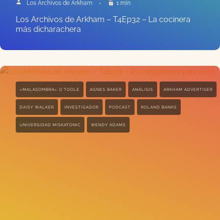
Los Archivos de Arkham
1 min
Los Archivos de Arkham – T4Ep32 – La cocinera
más dicharachera
«MALASOMBRA» O´TOOLE
AGNES BAKER
ANÁLISIS
ARKHAM ADVERTISER
DAISY WALKER
INVESTIGADOR
PODCAST
ROLAND BANKS
UNIVERSIDAD MISKATONIC
WENDY ADAMS