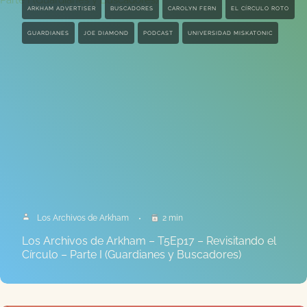
ARKHAM ADVERTISER
BUSCADORES
CAROLYN FERN
EL CÍRCULO ROTO
GUARDIANES
JOE DIAMOND
PODCAST
UNIVERSIDAD MISKATONIC
Los Archivos de Arkham
2 min
Los Archivos de Arkham – T5Ep17 – Revisitando el
Círculo – Parte I (Guardianes y Buscadores)