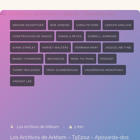
ARKHAM ADVERTISER
BOB JENKINS
CAROLYN FERN
CARSON SINCLAIR
CONSTRUCCIÓN DE MAZOS
DANIELA REYES
DARRELL SIMMONS
DIANA STANLEY
HARVEY WALTERS
HERMANA MARY
JACQUELINE FINE
MANDY THOMPSON
MECÁNICAS
MINH THI PHAN
PODCAST
TOMMY MULDOON
TRISH SCARBOROUGH
UNIVERSIDAD MISKATONIC
VINCENT LEE
Los Archivos de Arkham
2 min
Los Archivos de Arkham – T5Ep02 – Apoyarda-dos