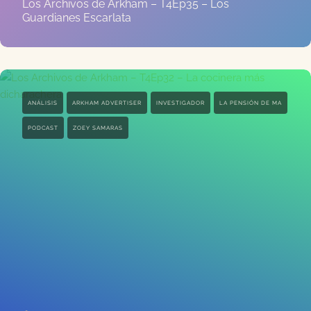
Los Archivos de Arkham – T4Ep35 – Los
Guardianes Escarlata
ANÁLISIS
ARKHAM ADVERTISER
INVESTIGADOR
LA PENSIÓN DE MA
PODCAST
ZOEY SAMARAS