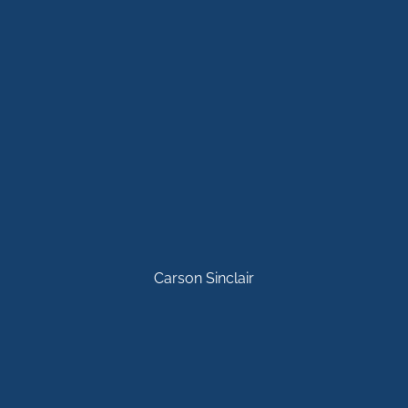
Carson Sinclair