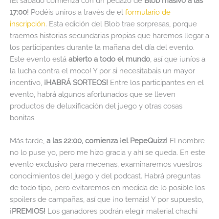
¡El sábado comienza con un pedazo de
Blob masivo a las
17:00
! Podéis uniros a través de el
formulario de
inscripción
. Esta edición del Blob trae sorpresas, porque
traemos historias secundarias propias que haremos llegar a
los participantes durante la mañana del día del evento.
Este evento está
abierto a todo el mundo
, así que ¡uníos a
la lucha contra el moco! Y por si necesitabais un mayor
incentivo,
¡HABRÁ SORTEOS!
Entre los participantes en el
evento, habrá algunos afortunados que se lleven
productos de deluxificación del juego y otras cosas
bonitas.
Más tarde,
a las 22:00, comienza ¡el
PepeQuizz!
El nombre
no lo puse yo, pero me hizo gracia y ahí se queda. En este
evento exclusivo para mecenas, examinaremos vuestros
conocimientos del juego y del podcast. Habrá preguntas
de todo tipo, pero evitaremos en medida de lo posible los
spoilers de campañas, así que ¡no temáis! Y por supuesto,
¡PREMIOS!
Los ganadores podrán elegir material chachi