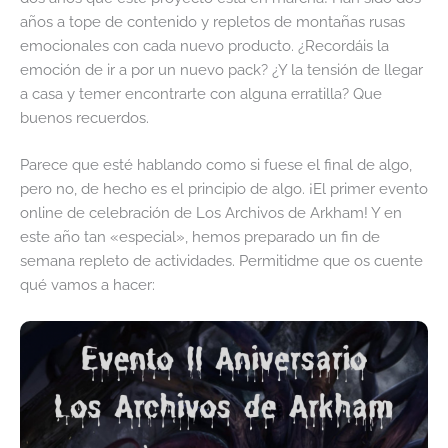
años a tope de contenido y repletos de montañas rusas
emocionales con cada nuevo producto. ¿Recordáis la
emoción de ir a por un nuevo pack? ¿Y la tensión de llegar
a casa y temer encontrarte con alguna erratilla? Que
buenos recuerdos.
Parece que esté hablando como si fuese el final de algo,
pero no, de hecho es el principio de algo. ¡El primer evento
online de celebración de Los Archivos de Arkham! Y en
este año tan «especial», hemos preparado un fin de
semana repleto de actividades. Permitidme que os cuente
qué vamos a hacer: