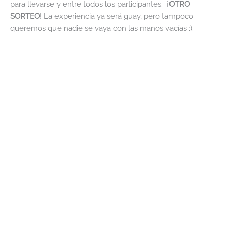
para llevarse y entre todos los participantes…
¡OTRO
SORTEO!
La experiencia ya será guay, pero tampoco
queremos que nadie se vaya con las manos vacías ;).
Domingo 6
El domingo comenzamos el último día del evento a las
18:00 con una competición de «a ver quien da más»
en un
escenario de desafío con los patronos. Estos escenarios
son los print and play que vienen con cada uno de los
investigadores paralelos que nos está dando FFG
últimamente.
Estamos a la espera de ver si sale «Bad Blood», el
supuesto tercer escenario desafío, pero si no sale antes de
la fecha del evento, jugaremos Todo o Nada, el escenario
desafío de Malasombra O’Toole. Este escenario tiene la