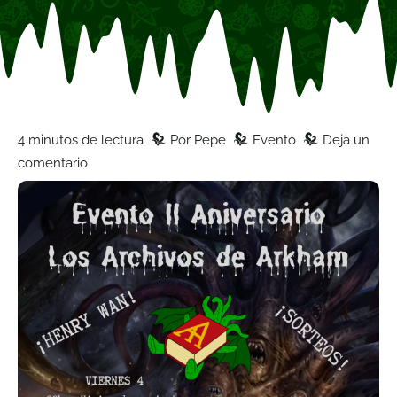
z
z
z
4 minutos de lectura
Por
Pepe
Evento
Deja un
comentario