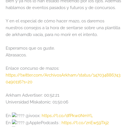
bien y ya nos lo han estado metiendo por los ojos. Además
hablamos de eventos pasados y futuros y de concursos.
Y en el especial de cómo hacer mazo, os daremos
nuestros consejos a la hora de sentarse sobre una plantilla
de arkhamdb vacía, para no morir en el intento.
Esperamos que os guste.
Abrasacos.
Enlace concurso de mazos:
https://twitter.com/ArchivosArkham/status/147034886743
0490116?s=20
Arkham Advertiser: 00:52:21
Universidad Miskatonic: 01:50:06
En
@ivoox:
https://t.co/dfPkw0NmYL
En
@ApplePodcasts :
https://t.co/znEw59Tkj2