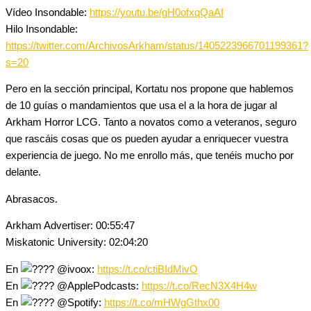
Vídeo Insondable:
https://youtu.be/gH0ofxqQaAI
Hilo Insondable:
https://twitter.com/ArchivosArkham/status/1405223966701199361?
s=20
Pero en la sección principal, Kortatu nos propone que hablemos
de 10 guías o mandamientos que usa el a la hora de jugar al
Arkham Horror LCG. Tanto a novatos como a veteranos, seguro
que rascáis cosas que os pueden ayudar a enriquecer vuestra
experiencia de juego. No me enrollo más, que tenéis mucho por
delante.
Abrasacos.
Arkham Advertiser: 00:55:47
Miskatonic University: 02:04:20
En
@ivoox:
https://t.co/ctiBIdMivO
En
@ApplePodcasts:
https://t.co/RecN3X4H4w
En
@Spotify:
https://t.co/mHWgGthx00