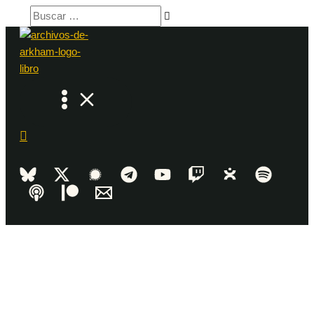
Ir
Buscar
al
…
contenido