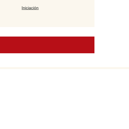
Iniciación
Los Archivos de Arkham