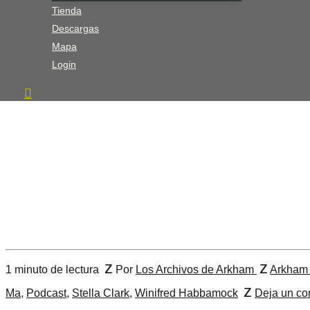
Tienda
Descargas
Mapa
Login
z
z
1 minuto de lectura
Por
Los Archivos de Arkham
Arkham 
z
Ma
,
Podcast
,
Stella Clark
,
Winifred Habbamock
Deja un co