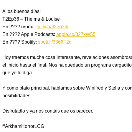
A los buenos días!
T2Ep36 – Thelma & Louise
En ????
iVoox
:
bit.ly/aat2ep36i
En ????
Apple Podcasts
:
apple.co/327xW55
En ????
Spotify
:
spoti.fi/3366F2d
Hoy traemos mucha cosa interesante, revelaciones asombrosas
el inicio hasta el final. Nos ha quedado un programa cargadito
que yo lo diga.
Y como plato principal, hablamos sobre Winifred y Stella y c
posibilidades.
Disfrutadlo y ya nos contáis que os parecer.
#ArkhamHorrorLCG