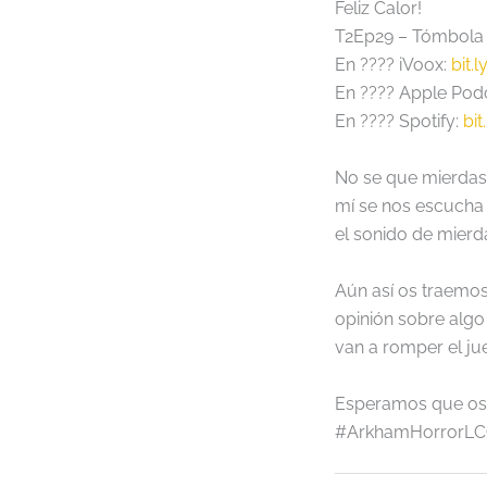
Feliz Calor!
T2Ep29 – Tómbola
En
????
iVoox
:
bit.
En
????
Apple Pod
En
????
Spotify
:
bit
No se que mierdas 
mí se nos escucha 
el sonido de mierd
Aún así os traemos
opinión sobre algo
van a romper el ju
Esperamos que os 
#ArkhamHorrorL