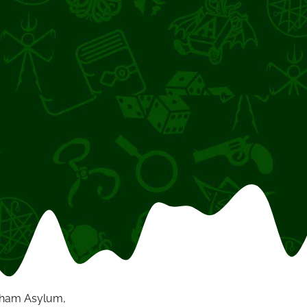
kham Asylum
,