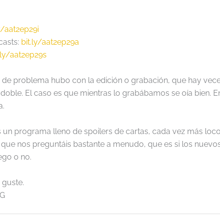
ly/aat2ep29i
casts
:
bit.ly/aat2ep29a
.ly/aat2ep29s
de problema hubo con la edición o grabación, que hay veces
doble. El caso es que mientras lo grabábamos se oía bien. En
a.
 un programa lleno de spoilers de cartas, cada vez más loco
 que nos preguntáis bastante a menudo, que es si los nuevos
ego o no.
guste.
CG