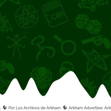
z
z
a
Por
Los Archivos de Arkham
Arkham Advertiser
,
Ar