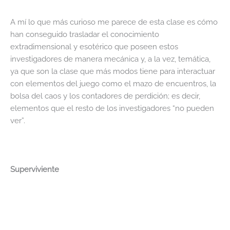
A mí lo que más curioso me parece de esta clase es cómo
han conseguido trasladar el conocimiento
extradimensional y esotérico que poseen estos
investigadores de manera mecánica y, a la vez, temática,
ya que son la clase que más modos tiene para interactuar
con elementos del juego como el mazo de encuentros, la
bolsa del caos y los contadores de perdición; es decir,
elementos que el resto de los investigadores “no pueden
ver”.
Superviviente
Pues esta gente, se dedica… bueno… a sobrevivir. Los
supervivientes son personas que las han pasado o las
están pasando muy putas. Pero vamos, muy pero que muy