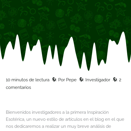
z
z
z
10 minutos de lectura
Por
Pepe
Investigador
2
comentarios
Bienvenidos investigadores a la primera Inspiración
Esotérica, un nuevo estilo de artículos en el blog en el que
nos dedicaremos a realizar un muy breve análisis de