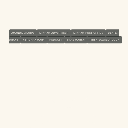
AMANDA SHARPE
ARKHAM ADVERTISER
ARKHAM POST OFFICE
DEXTER
DRAKE
HERMANA MARY
PODCAST
SILAS MARSH
TRISH SCARBOROUGH