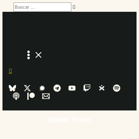
Ir
Buscar
al
…
contenido
Dexter Drake