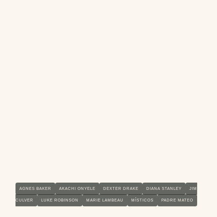
AGNES BAKER
AKACHI ONYELE
DEXTER DRAKE
DIANA STANLEY
JIM
CULVER
LUKE ROBINSON
MARIE LAMBEAU
MÍSTICOS
PADRE MATEO