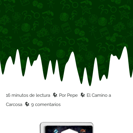
z
z
16 minutos de lectura
Por
Pepe
El Camino a
z
Carcosa
9 comentarios