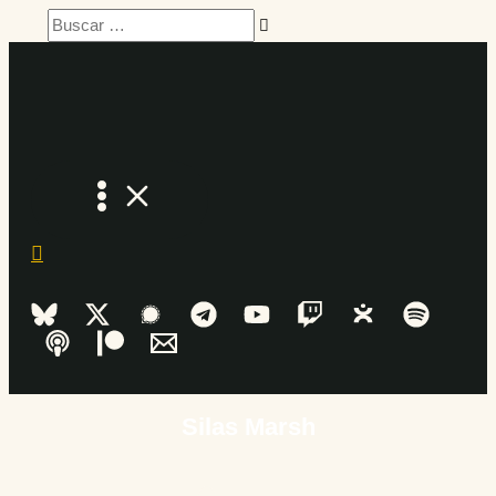
Ir
Buscar
al
…
contenido
Silas Marsh