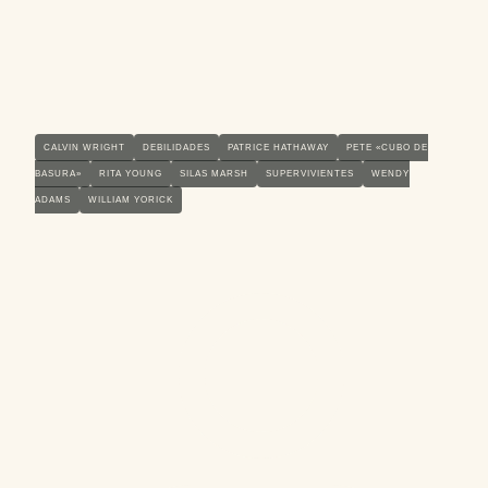
CALVIN WRIGHT
DEBILIDADES
PATRICE HATHAWAY
PETE «CUBO DE
BASURA»
RITA YOUNG
SILAS MARSH
SUPERVIVIENTES
WENDY
ADAMS
WILLIAM YORICK