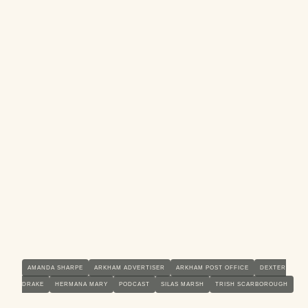
AMANDA SHARPE
ARKHAM ADVERTISER
ARKHAM POST OFFICE
DEXTER
DRAKE
HERMANA MARY
PODCAST
SILAS MARSH
TRISH SCARBOROUGH